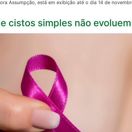
 Flora Assumpção, está em exibição até o dia 14 de novemb
ue cistos simples não evolue