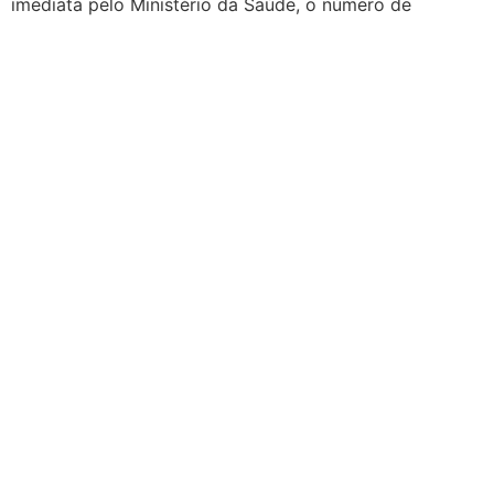
imediata pelo Ministério da Saúde, o número de
suspeitas de intoxicação por metanol chagou a 43 no
país. Desse total, foram registradas no Centro Nacional
de Informações Estratégicas em Vigilância em Saúde
(Cievs) 39 casos em São Paulo, […]
Eduardo da Fonte propõe
prontuário eletrônico
unificado no SUS