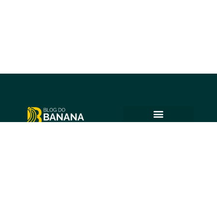
© 2025 Blog do Banana
Acompanhe as principais notícias e análises de Petrolina e
região, sempre com o compromisso de levar informação
de qualidade e promover o diálogo em nossa comunidade.