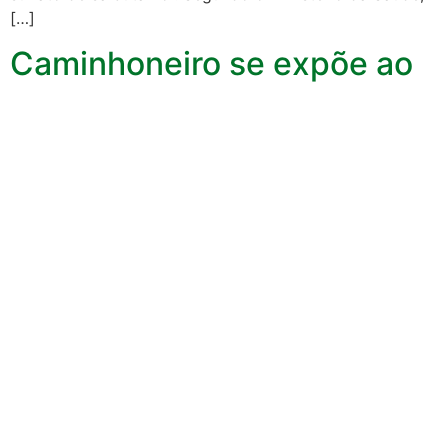
[…]
Caminhoneiro se expõe ao
sol por 28 anos e fica com
uma metade do rosto muito
mais envelhecida que a
outra
Está aí a prova viva dos danos do sol à saúde. A foto é
de um homem não identificado, de 69 anos, que passou
28 anos como caminhoneiro e, portanto, sendo atingido
por raios solares na parte esquerda da face através da
janela enquanto dirigia. A diferença entre os dois lados
do rosto dele é […]
Próximo
→