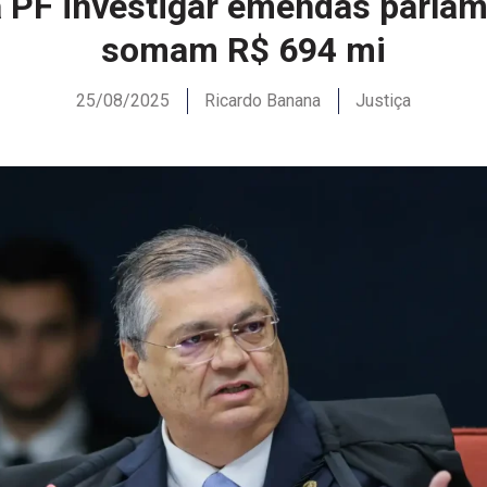
 PF investigar emendas parlam
somam R$ 694 mi
25/08/2025
Ricardo Banana
Justiça