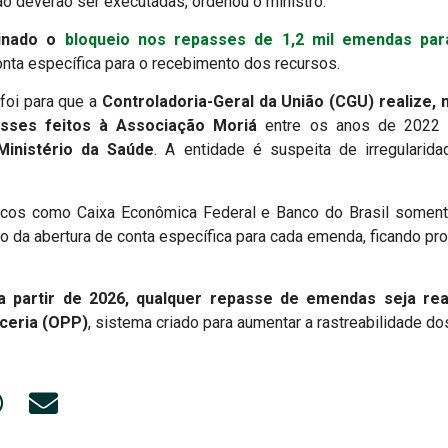
o deverão ser executadas, ordenou o ministro.
minado o
bloqueio nos repasses de 1,2 mil emendas pa
conta específica para o recebimento dos recursos.
foi para que a
Controladoria-Geral da União (CGU) realize, n
asses feitos à Associação Moriá
entre os anos de 2022
inistério da Saúde
. A entidade é suspeita de irregulari
icos como Caixa Econômica Federal e Banco do Brasil soment
da abertura de conta específica para cada emenda, ficando proi
 a partir de 2026, qualquer repasse de emendas seja re
ceria (OPP)
, sistema criado para aumentar a rastreabilidade do