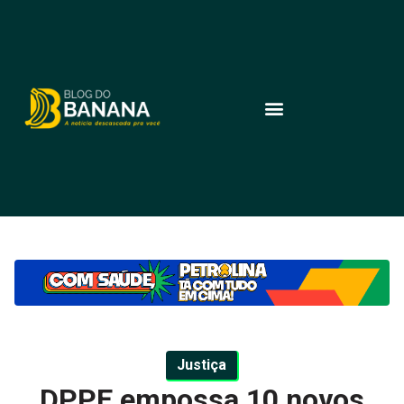
Justiça
DPPE empossa 10 novos