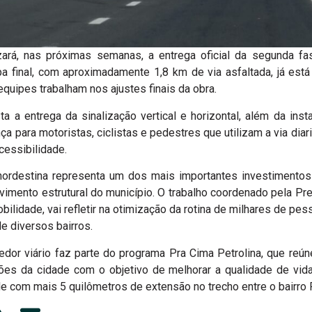
izará, nas próximas semanas, a entrega oficial da segunda f
pa final, com aproximadamente 1,8 km de via asfaltada, já est
uipes trabalham nos ajustes finais da obra.
a a entrega da sinalização vertical e horizontal, além da ins
ça para motoristas, ciclistas e pedestres que utilizam a via dia
cessibilidade.
nordestina representa um dos mais importantes investimentos
mento estrutural do município. O trabalho coordenado pela Pref
obilidade, vai refletir na otimização da rotina de milhares de pe
 diversos bairros.
redor viário faz parte do programa Pra Cima Petrolina, que reú
ões da cidade com o objetivo de melhorar a qualidade de vid
de com mais 5 quilômetros de extensão no trecho entre o bairro 