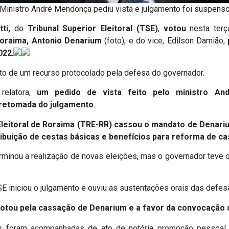
Ministro André Mendonça pediu vista e julgamento foi suspens
ti,
do
Tribunal Superior Eleitoral (TSE)
,
votou
nesta terç
oraima, Antonio Denarium
(foto), e do vice, Edilson Damião,
022
.
nto de um recurso protocolado pela defesa do governador.
relatora,
um pedido de vista feito pelo ministro A
 retomada do julgamento
.
Eleitoral de Roraima (TRE-RR) cassou o mandato de Denari
ribuição de cestas básicas e benefícios para reforma de ca
rminou a realização de novas eleições, mas o governador teve 
 iniciou o julgamento e ouviu as sustentações orais das defes
votou pela cassação de Denarium e a favor da convocação 
tas foram acompanhadas de ato de notória promoção pessoal