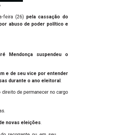
o
a-feira (26)
pela cassação do
por abuso de poder político e
ndré Mendonça suspendeu o
um e de seu vice por entender
sas durante o ano eleitoral
.
o direito de permanecer no cargo
as.
de novas eleições
.
 do recorrente ou em seu