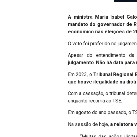
A ministra Maria Isabel Galot
mandato do governador de R
econômico nas eleições de 2
O voto foi proferido no julgame
Apesar do entendimento da 
julgamento
.
Não há data para
Em 2023, o
Tribunal Regional 
que houve ilegalidade na dist
Com a cassação, o tribunal dete
enquanto recorria ao TSE.
Em agosto do ano passado, o TSE
Na sessão de hoje,
a relatora 
“Muitas das ações ilíci