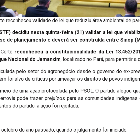
te reconheceu validade de lei que reduziu área ambiental de pa
TF) decidiu nesta quinta-feira (21) validar a lei que viabil
se de planejamento e deverá ser construída entre Sinop (MT
a Corte
reconheceu a constitucionalidade da Lei 13.452/20
que Nacional do Jamanxim
, localizado no Pará, para permitir a 
ticulada pelo setor do agronegócio desde o governo do ex-pre
ém foi alvo de críticas por ameaçar os direitos de povos indíge
meio de uma ação protocolada pelo PSOL. O partido alegou qu
ferrovia pode trazer prejuízos para as comunidades indígenas
os do partido, a ação foi rejeitada.
 outubro do ano passado, quando o julgamento foi iniciado.