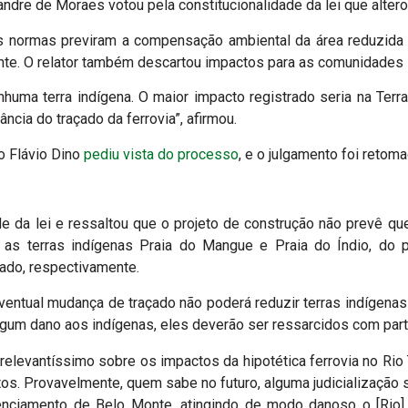
andre de Moraes votou pela constitucionalidade da lei que altero
 normas previram a compensação ambiental da área reduzida 
nte. O relator também descartou impactos para as comunidades 
enhuma terra indígena. O maior impacto registrado seria na Ter
ância do traçado da ferrovia”, afirmou.
ro Flávio Dino
pediu vista do processo
, e o julgamento foi retom
 da lei e ressaltou que o projeto de construção não prevê que
, as terras indígenas Praia do Mangue e Praia do Índio, do
çado, respectivamente.
ventual mudança de traçado não poderá reduzir terras indígenas
gum dano aos indígenas, eles deverão ser ressarcidos com part
relevantíssimo sobre os impactos da hipotética ferrovia no Rio
tos. Provavelmente, quem sabe no futuro, alguma judicialização
enciamento de Belo Monte, atingindo de modo danoso o [Rio] 