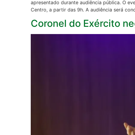
apresentado durante audiência pública. O eve
Centro, a partir das 9h. A audiência será con
Coronel do Exército n