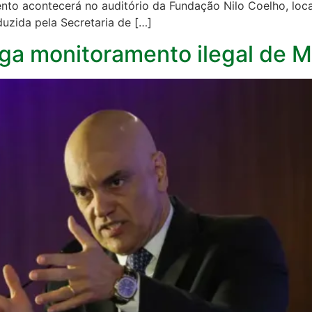
nto acontecerá no auditório da Fundação Nilo Coelho, loca
duzida pela Secretaria de […]
ega monitoramento ilegal de 