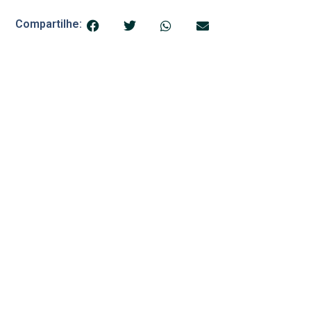
Compartilhe:
© 2025 Blog do Banana
Acompanhe as principais notícias e análises de Petrolina e